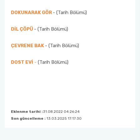
Sanat Tarihi Bölümü
Edebiyat Fakültesi Kazı ve Yüzey Araştırmaları
DOKUNARAK GÖR
- (Tarih Bölümü)
Sempozyumu
Sosyoloji Bölümü
DİL ÇÖPÜ
- (Tarih Bölümü)
Etkinlikler
Tarih Bölümü
ÇEVRENE BAK
- (Tarih Bölümü)
Duyurular
Türk Dili ve Edebiyatı Bölümü
DOST EVİ
-
(Tarih Bölümü)
İş Akış Takvimi
Eklenme tarihi :
31.08.2022 04:26:24
Son güncelleme :
13.03.2025 17:17:30