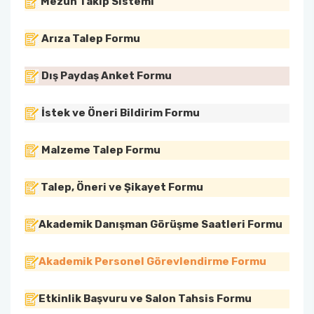
Mezun Takip Sistemi
Sanat Tarihi Bölümü
Edebiyat Fakültesi Kazı ve Yüzey Araştırmaları
Arıza Talep Formu
Sempozyumu
Sosyoloji Bölümü
Dış Paydaş Anket Formu
Etkinlikler
Tarih Bölümü
İstek ve Öneri Bildirim Formu
Duyurular
Türk Dili ve Edebiyatı Bölümü
İş Akış Takvimi
Malzeme Talep Formu
Talep, Öneri ve Şikayet Formu
Akademik Danışman Görüşme Saatleri Formu
Akademik Personel Görevlendirme Formu
Etkinlik Başvuru ve Salon Tahsis Formu