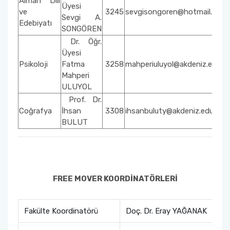
Alman Dili
Üyesi
ve
3245
sevgisongoren@hotmail.com
Sevgi A.
Edebiyatı
SONGÖREN
Dr. Öğr.
Üyesi
Psikoloji
Fatma
3258
mahperiuluyol@akdeniz.edu.tr
Mahperi
ULUYOL
Prof. Dr.
Coğrafya
İhsan
3308
ihsanbuluty@akdeniz.edu.tr
BULUT
FREE MOVER KOORDİNATÖRLERİ
Fakülte Koordinatörü
Doç. Dr. Eray YAĞANAK