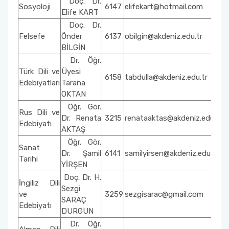
Doç. Dr.
Sosyoloji
6147
elifekart@hotmail.com
Elife KART
Doç. Dr.
Felsefe
Önder
6137
obilgin@akdeniz.edu.tr
BİLGİN
Dr. Öğr.
Türk Dili ve
Üyesi
6158
tabdulla@akdeniz.edu.tr
Edebiyatları
Tarana
OKTAN
Öğr. Gör.
Rus Dili ve
Dr. Renata
3215
renataaktas@akdeniz.edu.tr
Edebiyatı
AKTAŞ
Öğr. Gör.
Sanat
Dr. Şamil
6141
samilyirsen@akdeniz.edu.tr
Tarihi
YİRŞEN
Doç. Dr. H.
İngiliz Dili
Sezgi
ve
3259
sezgisarac@gmail.com
SARAÇ
Edebiyatı
DURGUN
Dr. Öğr.