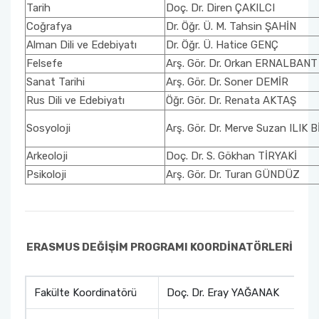
Tarih
Doç. Dr. Diren ÇAKILCI
Sanat Tarihi Bölümü
Edebiyat Fakültesi Kazı ve Yüzey Araştırmaları
Coğrafya
Dr. Öğr. Ü. M. Tahsin ŞAHİN
Sempozyumu
Alman Dili ve Edebiyatı
Dr. Öğr. Ü. Hatice GENÇ
Sosyoloji Bölümü
Felsefe
Arş. Gör. Dr. Orkan ERNALBANT
Etkinlikler
Sanat Tarihi
Arş. Gör. Dr. Soner DEMİR
Tarih Bölümü
Rus Dili ve Edebiyatı
Öğr. Gör. Dr. Renata AKTAŞ
Duyurular
Sosyoloji
Arş. Gör. Dr. Merve Suzan ILIK 
Türk Dili ve Edebiyatı Bölümü
İş Akış Takvimi
Arkeoloji
Doç. Dr. S. Gökhan TİRYAKİ
Psikoloji
Arş. Gör. Dr. Turan GÜNDÜZ
ERASMUS DEĞİŞİM PROGRAMI KOORDİNATÖRLERİ
Fakülte Koordinatörü
Doç. Dr. Eray YAĞANAK