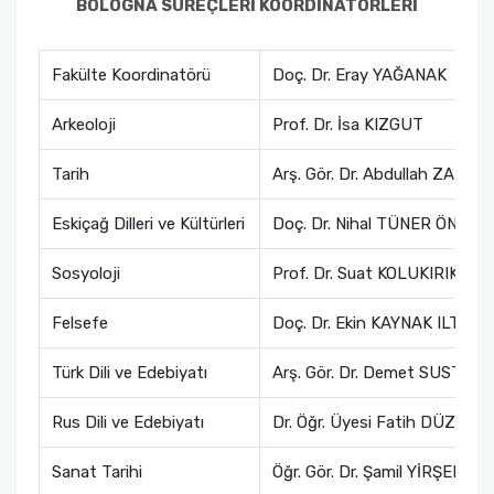
BOLOGNA SÜREÇLERİ KOORDİNATÖRLERİ
Psikoloji
Prof. Dr. Seda BAYRAKTAR
Coğrafya
Dr. Öğr. Üyesi M. Tahsin ŞAHİN
Fakülte Koordinatörü
Doç. Dr. Eray YAĞANAK
Arkeoloji
Prof. Dr. İsa KIZGUT
Tarih
Arş. Gör. Dr. Abdullah ZARAR
Eskiçağ Dilleri ve Kültürleri
Doç. Dr. Nihal TÜNER ÖNEN
Sosyoloji
Prof. Dr. Suat KOLUKIRIK
Felsefe
Doç. Dr. Ekin KAYNAK ILTAR
Türk Dili ve Edebiyatı
Arş. Gör. Dr. Demet SUSTAM
Rus Dili ve Edebiyatı
Dr. Öğr. Üyesi Fatih DÜZGÜN
Sanat Tarihi
Öğr. Gör. Dr. Şamil YİRŞEN