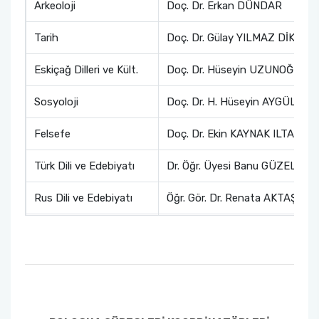
Arkeoloji
Doç. Dr. Erkan DÜNDAR
Tarih
Doç. Dr. Gülay YILMAZ DİKO
Eskiçağ Dilleri ve Kült.
Doç. Dr. Hüseyin UZUNOĞLU
Sosyoloji
Doç. Dr. H. Hüseyin AYGÜL
Felsefe
Doç. Dr. Ekin KAYNAK ILTAR
Türk Dili ve Edebiyatı
Dr. Öğr. Üyesi Banu GÜZELDE
Rus Dili ve Edebiyatı
Öğr. Gör. Dr. Renata AKTAŞ
Sanat Tarihi
Öğr. Gör. Dr. Şamil YİRŞEN
İngiliz Dili ve Edebiyatı
Prof. Dr. Arda ARIKAN
Alman Dili ve Edebiyatı
Öğr. Gör. Tolgahan ERGÜN