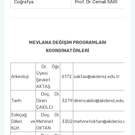
Coğrafya
Prof. Dr. Cemali SARI
MEVLANA DEĞİŞİM PROGRAMLARI
KOORDİNATÖRLERİ
Dr. Öğr.
Üyesi
Arkeoloji
6172
saktas@akdeniz.edu.tr
Şevket
AKTAŞ
Doç. Dr.
Tarih
Diren
3279
direncakilci@akdeniz.edu.tr
ÇAKILCI
Eskiçağ
Doç. Dr.
Dilleri ve
Mehmet
3302
mehmetoktan@akdeniz.edu.t
Kült.
OKTAN