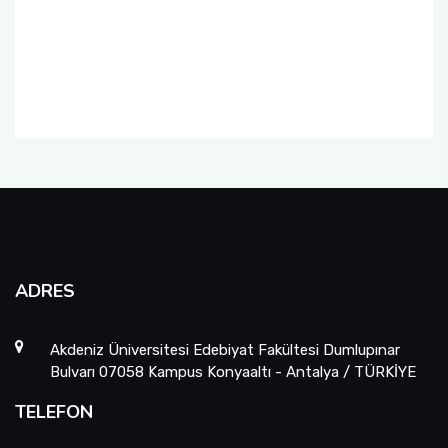
Sanat Tarihi Bölümü
Edebiyat Fakültesi Kazı ve Yüzey Araştırmaları
Sempozyumu
Sosyoloji Bölümü
Etkinlikler
Tarih Bölümü
Duyurular
Türk Dili ve Edebiyatı Bölümü
İş Akış Takvimi
ADRES
Akdeniz Üniversitesi Edebiyat Fakültesi Dumlupınar
Bulvarı 07058 Kampus Konyaaltı - Antalya / TÜRKİYE
TELEFON