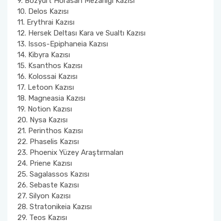
9.⁠ ⁠Bozyurt Horasan Mezarlığı Kazısı
10.⁠ ⁠Delos Kazısı
11. ⁠Erythrai Kazısı
12.⁠ ⁠Hersek Deltası Kara ve Sualtı Kazısı
13.⁠ ⁠Issos-Epiphaneia Kazısı
14.⁠ ⁠Kibyra Kazısı
15.⁠ ⁠Ksanthos Kazısı
16. Kolossai Kazısı
17.⁠ ⁠Letoon Kazısı
18.⁠ ⁠Magneasia Kazısı
19.⁠ ⁠Notion Kazısı
20.⁠ ⁠Nysa Kazısı
21.⁠ ⁠Perinthos Kazısı
22.⁠ ⁠Phaselis Kazısı
23.⁠ ⁠Phoenix Yüzey Araştırmaları
24.⁠ ⁠Priene Kazısı
25.⁠ ⁠Sagalassos Kazısı
26.⁠ ⁠Sebaste Kazısı
27.⁠ ⁠Silyon Kazısı
28.⁠ ⁠Stratonikeia Kazısı
29.⁠ ⁠Teos Kazısı