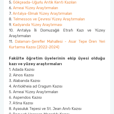
5.
Gökçeada-Uğurlu Antik Kenti Kazıları
6.
Arneai Yüzey Araştırmaları
Sanat Tarihi Bölümü
Edebiyat Fakültesi Kazı ve Yüzey Araştırmaları
7.
Antalya-Elmalı Yüzey Araştırmaları
Sempozyumu
8.
Telmessos ve Çevresi Yüzey Araştırmaları
Sosyoloji Bölümü
9.
Kadyanda Yüzey Araştırması
Etkinlikler
10. Antalya İli Domuzağılı Etrafı Kazı ve Yüzey
Tarih Bölümü
Araştırmaları
Duyurular
11.
Dalaman-Şerefler Mahallesi - Asar Tepe Ören Yeri
Kurtarma Kazısı (2022-2024)
Türk Dili ve Edebiyatı Bölümü
İş Akış Takvimi
Fakülte öğretim üyelerinin ekip üyesi olduğu
kazı ve yüzey araştırmaları
1.⁠ ⁠Adada Kazısı
2. Ainos Kazısı
3.⁠ ⁠Alabanda Kazısı
4. Antiokheia ad Cragum Kazısı
5. Arneai Yüzey Araştırmaları
6.⁠ ⁠Aspendos Kazısı
7.⁠ ⁠Atina Kazısı
8.⁠ ⁠Ayasuluk Tepesi ve St. Jean Anıtı Kazısı