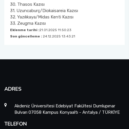
30.⁠ ⁠Thasos Kazısı
31.⁠ ⁠Uzuncaburç/Diokaisareia Kazısı
32.⁠ ⁠Yazılıkaya/Midas Kenti Kazısı
33.⁠ ⁠Zeugma Kazısı
Eklenme tarihi :
21.01.2025 11:50:23
Son güncelleme :
24.12.2025 13:43:21
ADRES
Akdeniz Üniversitesi Edebiyat Fakültesi Dumlupınar
Bulvarı 07058 Kampus Konyaaltı - Antalya / TÜRKİYE
TELEFON