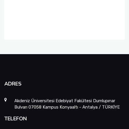
Sanat Tarihi Bölümü
Edebiyat Fakültesi Kazı ve Yüzey Araştırmaları
Sempozyumu
Sosyoloji Bölümü
Etkinlikler
Tarih Bölümü
Duyurular
Türk Dili ve Edebiyatı Bölümü
İş Akış Takvimi
ADRES
Akdeniz Üniversitesi Edebiyat Fakültesi Dumlupınar
Bulvarı 07058 Kampus Konyaaltı - Antalya / TÜRKİYE
TELEFON