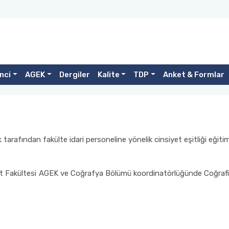
nci
AGEK
Dergiler
Kalite
TDP
Anket & Formlar
arafından fakülte idari personeline yönelik cinsiyet eşitliği eğitimi
t Fakültesi AGEK ve Coğrafya Bölümü koordinatörlüğünde Coğrafi B