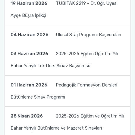
19 Haziran 2026
TUBITAK 2219 - Dr. Öğr. Üyesi
Sanat Tarihi Bölümü
Edebiyat Fakültesi Kazı ve Yüzey Araştırmaları
Ayşe Büşra İplikçi
Sempozyumu
Sosyoloji Bölümü
Etkinlikler
04 Haziran 2026
Ulusal Staj Programı Başvuruları
Tarih Bölümü
Duyurular
03 Haziran 2026
2025-2026 Eğitim Öğretim Yılı
Türk Dili ve Edebiyatı Bölümü
İş Akış Takvimi
Bahar Yarıyılı Tek Ders Sınav Başvurusu
01 Haziran 2026
Pedagojik Formasyon Dersleri
Bütünleme Sınav Programı
28 Nisan 2026
2025-2026 Eğitim ve Öğretim Yılı
Bahar Yarıyılı Bütünleme ve Mazeret Sınavları