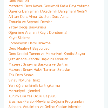
Ders Ekle-Sil
Mazeretli Ders Kaydı-Gecikmeli Katkı Payı Yatırma
Sanat Tarihi Bölümü
Edebiyat Fakültesi Kazı ve Yüzey Araştırmaları
Öğrenci Danışmanı (Akademik Danışman) Nedir?
Sempozyumu
Alttan Ders Alma-Üstten Ders Alma
Sosyoloji Bölümü
Zorunlu ve Seçmeli Dersler
Etkinlikler
Yatay Geçiş Başvurusu
Öğrenime Ara İzni (Kayıt Dondurma)
Tarih Bölümü
Kayıt Sildirme
Duyurular
Formasyon Dersi Bırakma
Türk Dili ve Edebiyatı Bölümü
Ders Muafiyet Başvurusu
İş Akış Takvimi
Ders Kredisi Tanımı ve Mezuniyet Kredisi Sayısı
Çift Anadal-Yandal Başvuru Kosulları
Mazeret Sınavına Başvuru ve Şartları
Mazeret Sınavı Hakkı Tanınan Sınavlar
Tek Ders Sınavı
Sınav Notuna İtiraz
Yeni öğrenci kimlik kartı çıkarma
Mezuniyet İşlemleri
Kurum Dışı Yaz Okulu Başvuru
Erasmus-Farabi-Mevlana Değişim Programları
Şahsen, Vekaleten ve Online Yapılan İşlemler