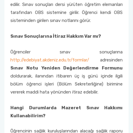
edilir. Sınav sonuçları dersi yürüten öğretim elemanları
Sanat Tarihi Bölümü
Edebiyat Fakültesi Kazı ve Yüzey Araştırmaları
tarafından OBS sistemine girilir. Öğrenci kendi OBS
Sempozyumu
sisteminden girilen sınav notlarını görür.
Sosyoloji Bölümü
Etkinlikler
Sınav Sonuçlarına İtiraz Hakkım Var mı?
Tarih Bölümü
Duyurular
Öğrenciler sınav sonuçlarına
Türk Dili ve Edebiyatı Bölümü
http://edebiyat.akdeniz.edu.tr/formlar/
adresinden
İş Akış Takvimi
Sınav Notu Yeniden Değerlendirme Formunu
doldurarak, ilanından itibaren üç iş günü içinde ilgili
bölüm öğrenci işleri (Bölüm Sekreterliğine) birimine
vererek maddi hata yönünden itiraz edebilir.
Hangi Durumlarda Mazeret Sınav Hakkımı
Kullanabilirim?
Öğrencinin sağlık kuruluşlarından alacağı sağlık raporu