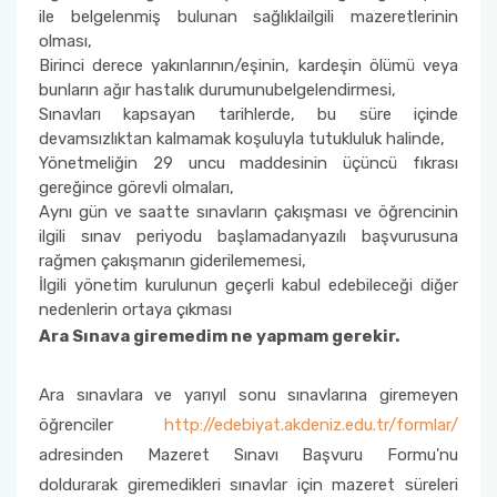
ile belgelenmiş bulunan sağlıklailgili mazeretlerinin
olması,
Birinci derece yakınlarının/eşinin, kardeşin ölümü veya
bunların ağır hastalık durumunubelgelendirmesi,
Sınavları kapsayan tarihlerde, bu süre içinde
devamsızlıktan kalmamak koşuluyla tutukluluk halinde,
Yönetmeliğin 29 uncu maddesinin üçüncü fıkrası
gereğince görevli olmaları,
Aynı gün ve saatte sınavların çakışması ve öğrencinin
ilgili sınav periyodu başlamadanyazılı başvurusuna
rağmen çakışmanın giderilememesi,
İlgili yönetim kurulunun geçerli kabul edebileceği diğer
nedenlerin ortaya çıkması
Ara Sınava giremedim ne yapmam gerekir.
Ara sınavlara ve yarıyıl sonu sınavlarına giremeyen
öğrenciler
http://edebiyat.akdeniz.edu.tr/formlar/
adresinden Mazeret Sınavı Başvuru Formu'nu
doldurarak giremedikleri sınavlar için mazeret süreleri