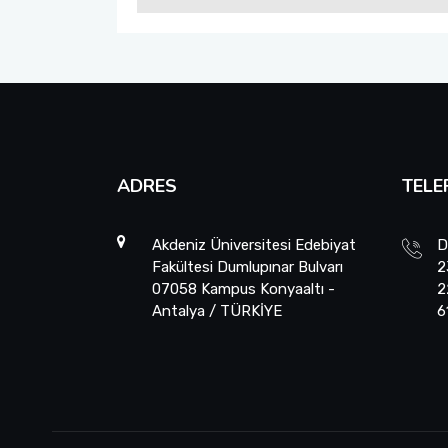
ADRES
TELE
Akdeniz Üniversitesi Edebiyat
D
Fakültesi Dumlupınar Bulvarı
2
07058 Kampus Konyaaltı -
2
Antalya / TÜRKİYE
6