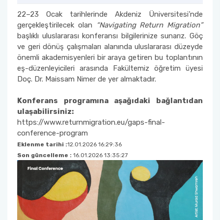
22–23 Ocak tarihlerinde Akdeniz Üniversitesi’nde
Sanat Tarihi Bölümü
Edebiyat Fakültesi Kazı ve Yüzey Araştırmaları
gerçekleştirilecek olan
“Navigating Return Migration”
Sempozyumu
başlıklı uluslararası konferansı bilgilerinize sunarız. Göç
Sosyoloji Bölümü
ve geri dönüş çalışmaları alanında uluslararası düzeyde
Etkinlikler
önemli akademisyenleri bir araya getiren bu toplantının
Tarih Bölümü
eş-düzenleyicileri arasında Fakültemiz öğretim üyesi
Doç. Dr. Maissam Nimer de yer almaktadır.
Duyurular
Türk Dili ve Edebiyatı Bölümü
Konferans programına aşağıdaki bağlantıdan
İş Akış Takvimi
ulaşabilirsiniz:
https://www.returnmigration.eu/gaps-final-
conference-program
Eklenme tarihi :
12.01.2026 16:29:36
Son güncelleme :
16.01.2026 13:35:27