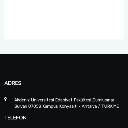
Sanat Tarihi Bölümü
Edebiyat Fakültesi Kazı ve Yüzey Araştırmaları
Sempozyumu
Sosyoloji Bölümü
Etkinlikler
Tarih Bölümü
Duyurular
Türk Dili ve Edebiyatı Bölümü
İş Akış Takvimi
ADRES
Akdeniz Üniversitesi Edebiyat Fakültesi Dumlupınar
Bulvarı 07058 Kampus Konyaaltı - Antalya / TÜRKİYE
TELEFON